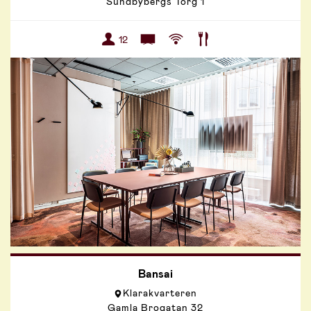
Sundbybergs Torg 1
12
Bansai
Klarakvarteren
Gamla Brogatan 32