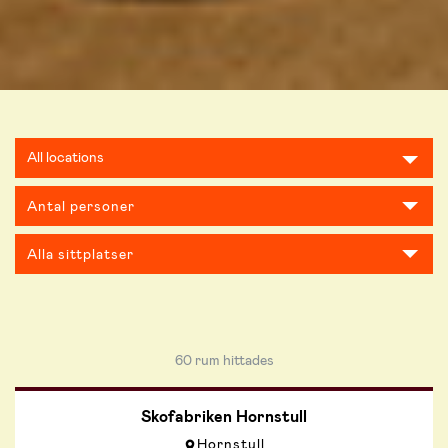
Location
All locations
GT30 Grev
No. of People
Ture
Activities
Sundbyberg
Hornstull
Slottsbacken
Slussen
60
rum hittades
Stockholm
City
Skofabriken Hornstull
Hornstull
Klarakvarteren