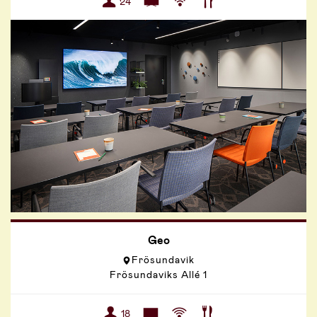
24
Geo
Frösundavik
Frösundaviks Allé 1
18