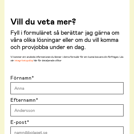
Vill du veta mer?
Fyll i formuläret så berättar jag gärna om
våra olika lösningar eller om du vill komma
och provjobba under en dag.
Vi kommer att använda informationen du lämnar i detta formulär för att kunna besvara din förfrågan. Läs
vår
integritetspolicy
här för detaljerade villkor
Förnamn
*
Efternamn
*
E-post
*