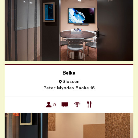
Belka
Slussen
Peter Myndes Backe 16
9