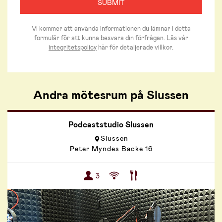
Vi kommer att använda informationen du lämnar i detta
formulär för att kunna besvara din förfrågan. Läs vår
integritetspolicy
här för detaljerade villkor.
Andra mötesrum på Slussen
Podcaststudio Slussen
Slussen
Peter Myndes Backe 16
3