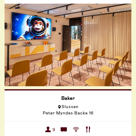
Baker
Slussen
Peter Myndes Backe 16
9