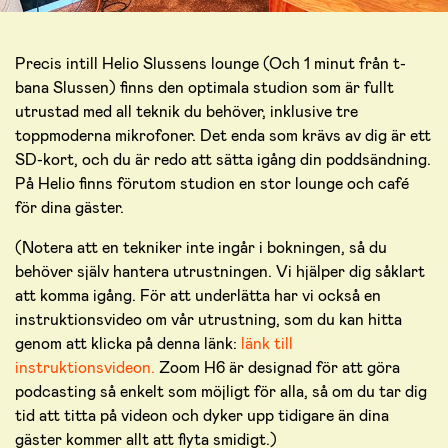
Precis intill Helio Slussens lounge (Och 1 minut från t-
bana Slussen) finns den optimala studion som är fullt
utrustad med all teknik du behöver, inklusive tre
toppmoderna mikrofoner. Det enda som krävs av dig är ett
SD-kort, och du är redo att sätta igång din poddsändning.
På Helio finns förutom studion en stor lounge och café
för dina gäster.
(Notera att en tekniker inte ingår i bokningen, så du
behöver själv hantera utrustningen. Vi hjälper dig såklart
att komma igång. För att underlätta har vi också en
instruktionsvideo om vår utrustning, som du kan hitta
genom att klicka på denna länk:
länk till
instruktionsvideon.
Zoom H6 är designad för att göra
podcasting så enkelt som möjligt för alla, så om du tar dig
tid att titta på videon och dyker upp tidigare än dina
gäster kommer allt att flyta smidigt.)