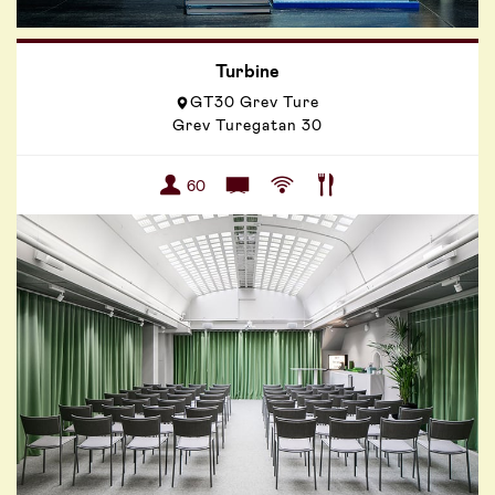
Turbine
GT30 Grev Ture
Grev Turegatan 30
60