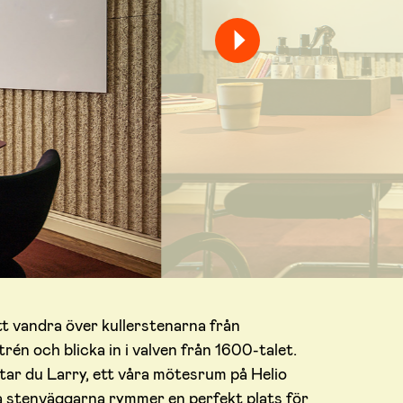
att vandra över kullerstenarna från
rén och blicka in i valven från 1600-talet.
tar du Larry, ett våra mötesrum på Helio
a stenväggarna rymmer en perfekt plats för