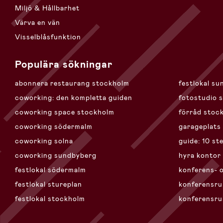
Miljö & Hållbarhet
Värva en vän
Visselblåsfunktion
Populära sökningar
abonnera restaurang stockholm
festlokal s
coworking: den kompletta guiden
fotostudio 
coworking space stockholm
förråd stoc
coworking södermalm
garageplats
coworking solna
guide: 10 st
coworking sundbyberg
hyra kontor
festlokal södermalm
konferens- 
festlokal stureplan
konferensr
festlokal stockholm
konferensru