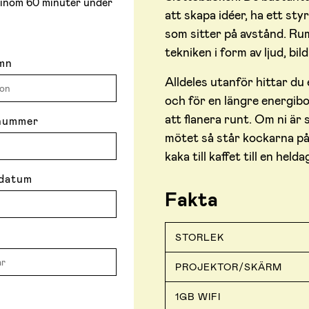
ar inom 60 minuter under
att skapa idéer, ha ett st
som sitter på avstånd. Ru
tekniken i form av ljud, b
mn
Alldeles utanför hittar du
och för en längre energibo
att flanera runt. Om ni är 
nummer
mötet så står kockarna på 
kaka till kaffet till en he
datum
Fakta
STORLEK
PROJEKTOR/SKÄRM
1GB WIFI