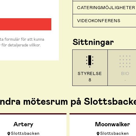
CATERINGMÖJLIGHETER
VIDEOKONFERENS
Sittningar
ta formulär för att kunna
 för detaljerade villkor.
STYRELSE
BIO
8
-
ndra mötesrum på Slottsback
Artery
Moonwalker
Slottsbacken
Slottsbacken