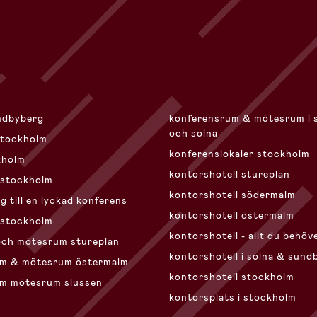
undbyberg
konferensrum & mötesrum i 
och solna
stockholm
konferenslokaler stockholm
kholm
kontorshotell stureplan
 stockholm
kontorshotell södermalm
eg till en lyckad konferens
kontorshotell östermalm
 stockholm
kontorshotell - allt du behöv
och mötesrum stureplan
kontorshotell i solna & sund
um & mötesrum östermalm
kontorshotell stockholm
m mötesrum slussen
kontorsplats i stockholm