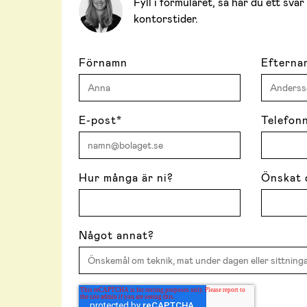
Fyll i formuläret, så har du ett sv
kontorstider.
Förnamn
Efterna
E-post
*
Telefon
Hur många är ni?
Önskat 
Något annat?