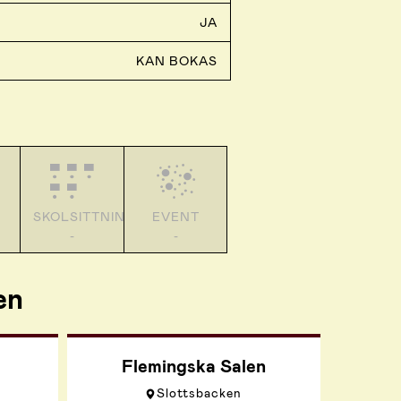
JA
KAN BOKAS
SKOLSITTNING
EVENT
-
-
en
Flemingska Salen
Slottsbacken