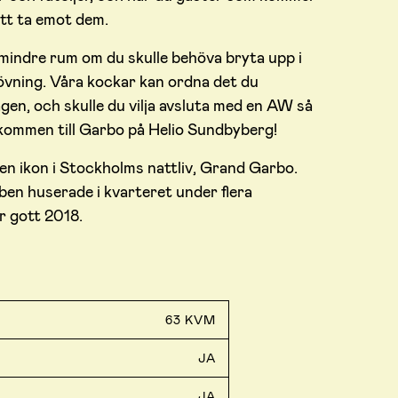
 att ta emot dem.
a mindre rum om du skulle behöva bryta upp i
vning. Våra kockar kan ordna det du
en, och skulle du vilja avsluta med en AW så
lkommen till Garbo på Helio Sundbyberg!
l en ikon i Stockholms nattliv, Grand Garbo.
ben huserade i kvarteret under flera
r gott 2018.
63 KVM
JA
JA