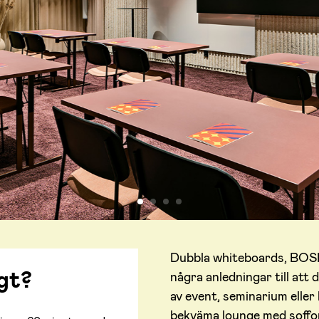
Dubbla whiteboards, BOSE
gt?
några anledningar till att 
av event, seminarium eller
bekväma lounge med soffor