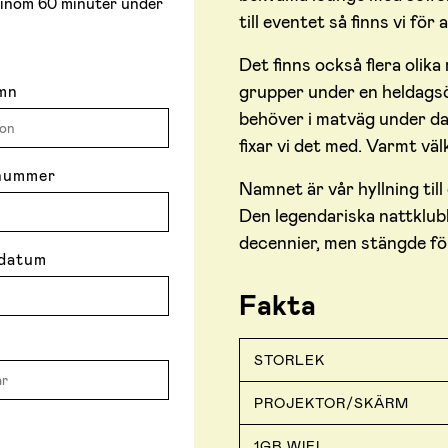
ar inom 60 minuter under
till eventet så finns vi för
Det finns också flera olik
grupper under en heldagsö
mn
behöver i matväg under dag
fixar vi det med. Varmt vä
nummer
Namnet är vår hyllning til
Den legendariska nattklub
decennier, men stängde fö
datum
Fakta
STORLEK
PROJEKTOR/SKÄRM
1GB WIFI