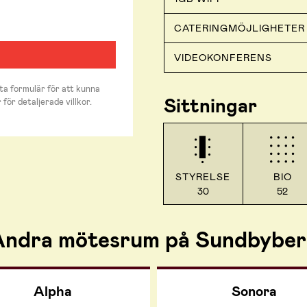
CATERINGMÖJLIGHETER
VIDEOKONFERENS
ta formulär för att kunna
Sittningar
 för detaljerade villkor.
STYRELSE
BIO
30
52
ndra mötesrum på Sundbybe
Alpha
Sonora