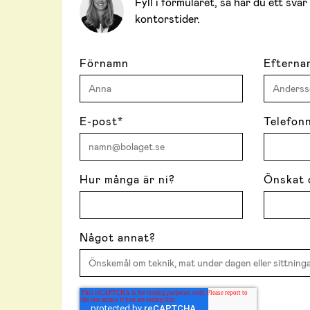
Fyll i formuläret, så har du ett sv
kontorstider.
Förnamn
Efterna
E-post
*
Telefon
Hur många är ni?
Önskat 
Något annat?