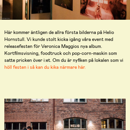
Här kommer äntligen de allra första bilderna på Helio
Hornstull. Vi kunde stolt kicka igång våra event med
releasefesten för Veronica Maggios nya album.
Kortfilmsvisning, foodtruck och pop-corn-maskin som
satte pricken över i:et. Om du är nyfiken på lokalen som vi
höll festen i så kan du kika närmare här.