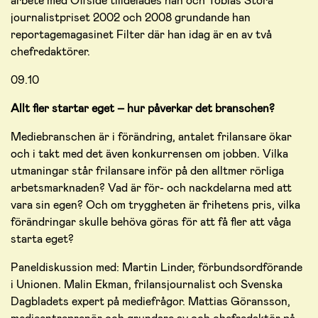
arbete med Offside tilldelades han och Tobias Stora
journalistpriset 2002 och 2008 grundande han
reportagemagasinet Filter där han idag är en av två
chefredaktörer.
09.10
Allt fler startar eget – hur påverkar det branschen?
Mediebranschen är i förändring, antalet frilansare ökar
och i takt med det även konkurrensen om jobben. Vilka
utmaningar står frilansare inför på den alltmer rörliga
arbetsmarknaden? Vad är för- och nackdelarna med att
vara sin egen? Och om tryggheten är frihetens pris, vilka
förändringar skulle behöva göras för att få fler att våga
starta eget?
Paneldiskussion med: Martin Linder, förbundsordförande
i Unionen. Malin Ekman, frilansjournalist och Svenska
Dagbladets expert på mediefrågor. Mattias Göransson,