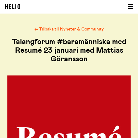
← Tillbaka till Nyheter & Community
Talangforum #baramänniska med
Resumé 23 januari med Mattias
Göransson