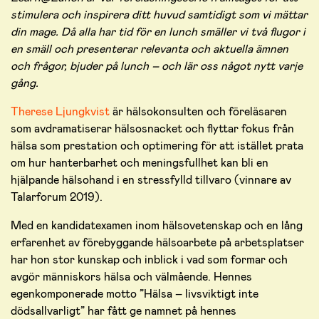
stimulera och inspirera ditt huvud samtidigt som vi mättar
din mage. Då alla har tid för en lunch smäller vi två flugor i
en smäll och presenterar relevanta och aktuella ämnen
och frågor, bjuder på lunch – och lär oss något nytt varje
gång.
Therese Ljungkvist
är hälsokonsulten och föreläsaren
som avdramatiserar hälsosnacket och flyttar fokus från
hälsa som prestation och optimering för att istället prata
om hur hanterbarhet och meningsfullhet kan bli en
hjälpande hälsohand i en stressfylld tillvaro (vinnare av
Talarforum 2019).
Med en kandidatexamen inom hälsovetenskap och en lång
erfarenhet av förebyggande hälsoarbete på arbetsplatser
har hon stor kunskap och inblick i vad som formar och
avgör människors hälsa och välmående. Hennes
egenkomponerade motto ”Hälsa – livsviktigt inte
dödsallvarligt” har fått ge namnet på hennes