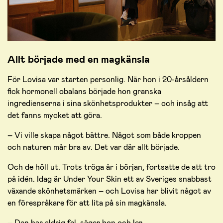
Allt började med en magkänsla
För Lovisa var starten personlig. När hon i 20-årsåldern
fick hormonell obalans började hon granska
ingredienserna i sina skönhetsprodukter – och insåg att
det fanns mycket att göra.
– Vi ville skapa något bättre. Något som både kroppen
och naturen mår bra av. Det var där allt började.
Och de höll ut. Trots tröga år i början, fortsatte de att tro
på idén. Idag är Under Your Skin ett av Sveriges snabbast
växande skönhetsmärken – och Lovisa har blivit något av
en förespråkare för att lita på sin magkänsla.
– Den har aldrig fel, säger hon och ler.