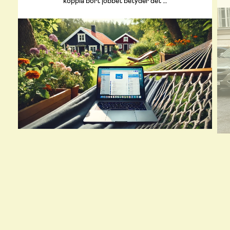
koppla bort jobbet betyder det …