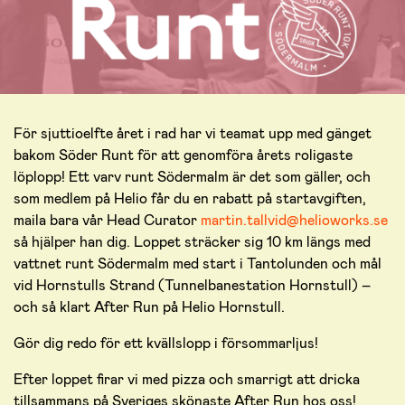
För sjuttioelfte året i rad har vi teamat upp med gänget
bakom Söder Runt för att genomföra årets roligaste
löplopp! Ett varv runt Södermalm är det som gäller, och
som medlem på Helio får du en rabatt på startavgiften,
maila bara vår Head Curator
martin.tallvid@helioworks.se
så hjälper han dig. Loppet sträcker sig 10 km längs med
vattnet runt Södermalm med start i Tantolunden och mål
vid Hornstulls Strand (Tunnelbanestation Hornstull) –
och så klart After Run på Helio Hornstull.
Gör dig redo för ett kvällslopp i försommarljus!
Efter loppet firar vi med pizza och smarrigt att dricka
tillsammans på Sveriges skönaste After Run hos oss!