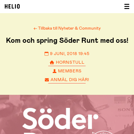
← Tillbaka till Nyheter & Community
Kom och spring Söder Runt med oss!
9 JUNI, 2018 19:45
HORNSTULL
MEMBERS
ANMÄL DIG HÄR!