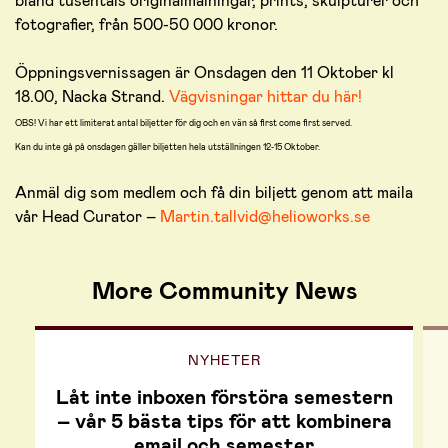
bland tusentals originalmålningar, prints, skulpturer och
fotografier, från 500-50 000 kronor.
Öppningsvernissagen är Onsdagen den 11 Oktober kl
18.00, Nacka Strand.
Vägvisningar hittar du här!
OBS! Vi har ett limiterat antal biljetter för dig och en vän så first come first served.
Kan du inte gå på onsdagen gäller biljetten hela utställningen 12-15 Oktober.
Anmäl dig som medlem och få din biljett genom att maila
vår Head Curator –
Martin.tallvid@helioworks.se
More Community News
NYHETER
Låt inte inboxen förstöra semestern
– vår 5 bästa tips för att kombinera
email och semester