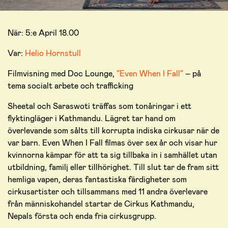
När: 5:e April 18.00
Var:
Helio Hornstull
Filmvisning med Doc Lounge,
”Even When I Fall”
– på
tema socialt arbete och trafficking
Sheetal och Saraswoti träffas som tonåringar i ett
flyktingläger i Kathmandu. Lägret tar hand om
överlevande som sålts till korrupta indiska cirkusar när de
var barn. Even When I Fall filmas över sex år och visar hur
kvinnorna kämpar för att ta sig tillbaka in i samhället utan
utbildning, familj eller tillhörighet. Till slut tar de fram sitt
hemliga vapen, deras fantastiska färdigheter som
cirkusartister och tillsammans med 11 andra överlevare
från människohandel startar de Cirkus Kathmandu,
Nepals första och enda fria cirkusgrupp.