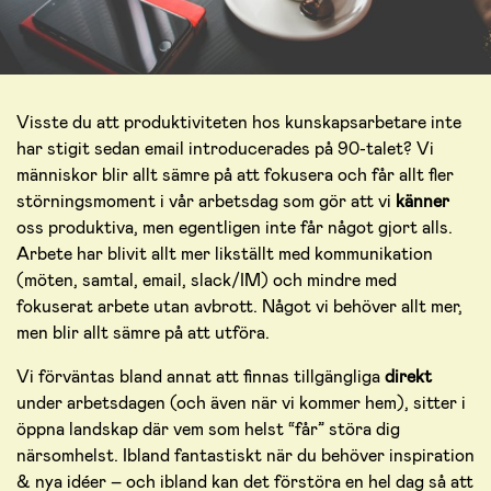
Visste du att produktiviteten hos kunskapsarbetare inte
har stigit sedan email introducerades på 90-talet? Vi
människor blir allt sämre på att fokusera och får allt fler
störningsmoment i vår arbetsdag som gör att vi
känner
oss produktiva, men egentligen inte får något gjort alls.
Arbete har blivit allt mer likställt med kommunikation
(möten, samtal, email, slack/IM) och mindre med
fokuserat arbete utan avbrott. Något vi behöver allt mer,
men blir allt sämre på att utföra.
Vi förväntas bland annat att finnas tillgängliga
direkt
under arbetsdagen (och även när vi kommer hem), sitter i
öppna landskap där vem som helst “får” störa dig
närsomhelst. Ibland fantastiskt när du behöver inspiration
& nya idéer – och ibland kan det förstöra en hel dag så att