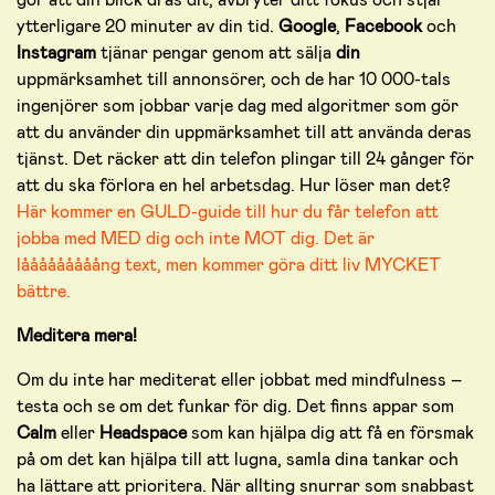
ytterligare 20 minuter av din tid.
Google
,
Facebook
och
Instagram
tjänar pengar genom att sälja
din
uppmärksamhet till annonsörer, och de har 10 000-tals
ingenjörer som jobbar varje dag med algoritmer som gör
att du använder din uppmärksamhet till att använda deras
tjänst. Det räcker att din telefon plingar till 24 gånger för
att du ska förlora en hel arbetsdag. Hur löser man det?
Här kommer en GULD-guide till hur du får telefon att
jobba med MED dig och inte MOT dig. Det är
lååååååååång text, men kommer göra ditt liv MYCKET
bättre.
Meditera mera!
Om du inte har mediterat eller jobbat med mindfulness –
testa och se om det funkar för dig. Det finns appar som
Calm
eller
Headspace
som kan hjälpa dig att få en försmak
på om det kan hjälpa till att lugna, samla dina tankar och
ha lättare att prioritera. När allting snurrar som snabbast