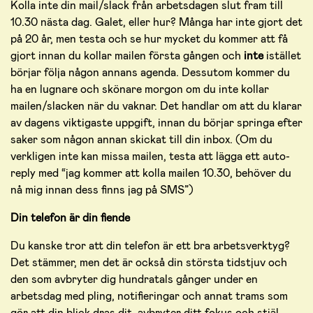
Kolla inte din mail/slack från arbetsdagen slut fram till
10.30 nästa dag. Galet, eller hur? Många har inte gjort det
på 20 år, men testa och se hur mycket du kommer att få
gjort innan du kollar mailen första gången och
inte
istället
börjar följa någon annans agenda. Dessutom kommer du
ha en lugnare och skönare morgon om du inte kollar
mailen/slacken när du vaknar. Det handlar om att du klarar
av dagens viktigaste uppgift, innan du börjar springa efter
saker som någon annan skickat till din inbox. (Om du
verkligen inte kan missa mailen, testa att lägga ett auto-
reply med “jag kommer att kolla mailen 10.30, behöver du
nå mig innan dess finns jag på SMS”)
Din telefon är din fiende
Du kanske tror att din telefon är ett bra arbetsverktyg?
Det stämmer, men det är också din största tidstjuv och
den som avbryter dig hundratals gånger under en
arbetsdag med pling, notifieringar och annat trams som
gör att din blick dras dit, avbryter ditt fokus och stjäl