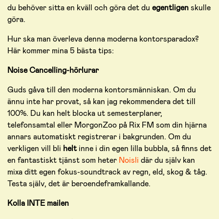
du behöver sitta en kväll och göra det du
egentligen
skulle
göra.
Hur ska man överleva denna moderna kontorsparadox?
Här kommer mina 5 bästa tips:
Noise Cancelling-hörlurar
Guds gåva till den moderna kontorsmänniskan. Om du
ännu inte har provat, så kan jag rekommendera det till
100%. Du kan helt blocka ut semesterplaner,
telefonsamtal eller MorgonZoo på Rix FM som din hjärna
annars automatiskt registrerar i bakgrunden. Om du
verkligen vill bli
helt
inne i din egen lilla bubbla, så finns det
en fantastiskt tjänst som heter
Noisli
där du själv kan
mixa ditt egen fokus-soundtrack av regn, eld, skog & tåg.
Testa själv, det är beroendeframkallande.
Kolla INTE mailen