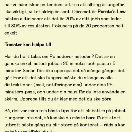
har vi människor en tendens att tro att allting är ungefär
lika viktigt, vilket aldrig är sant. Däremot är
Pareto’s Law
nästan alltid sann: att det är 20% av ditt jobb som leder
till 80% av resultaten. Fokusera på de 20 procenten helt
enkelt.
Tomater kan hjälpa till
Har du hört talas om Pomodoro-metoden? Det är en
ganska enkel metod: jobba i 25 minuter och pausa i 5
minuter. Sedan försöka upprepa det så många gånger det
går. För att det ska fungera måste du stänga av alla
distraktioner (mail, notiferingar mm) under dina 25-
minuters-pass, och under din paus får du inte använda en
skärm. Upprepa tills du är klar med det du ska göra.
Så, det var mina fem bästa tips för att bli bättre på jobbet.
Fungerar inte det, så kanske du måste bara få ett stort
utbrott nästa gång du blir störd på kontoret – rädsla kan
också vara effektivt 🙂