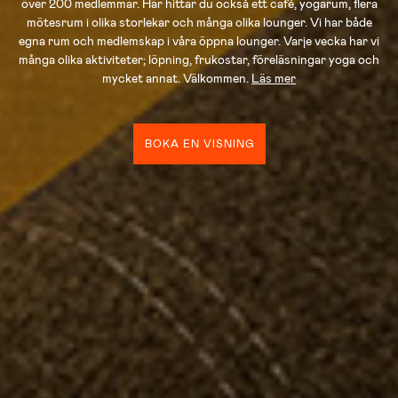
över 200 medlemmar. Här hittar du också ett café, yogarum, flera
mötesrum i olika storlekar och många olika lounger. Vi har både
egna rum och medlemskap i våra öppna lounger. Varje vecka har vi
många olika aktiviteter; löpning, frukostar, föreläsningar yoga och
mycket annat. Välkommen.
Läs mer
BOKA EN VISNING