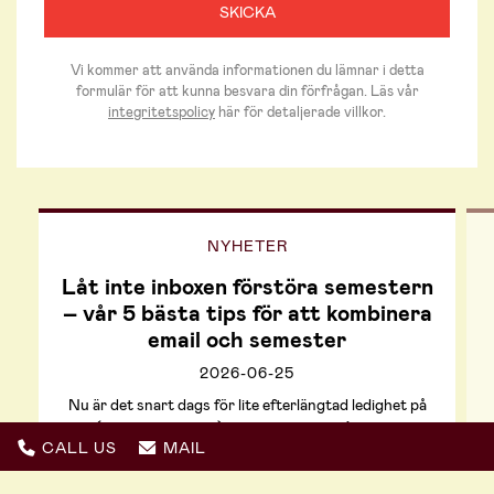
Vi kommer att använda informationen du lämnar i detta
formulär för att kunna besvara din förfrågan. Läs vår
integritetspolicy
här för detaljerade villkor.
NYHETER
Låt inte inboxen förstöra semestern
– vår 5 bästa tips för att kombinera
email och semester
2026-06-25
Nu är det snart dags för lite efterlängtad ledighet på
en (förhoppningsvis!) solig plats. För många Helio-
CALL US
MAIL
medlemmar tar jobbet däremot aldrig riktigt semester,
även om du själv gör det. Kunderna behöver