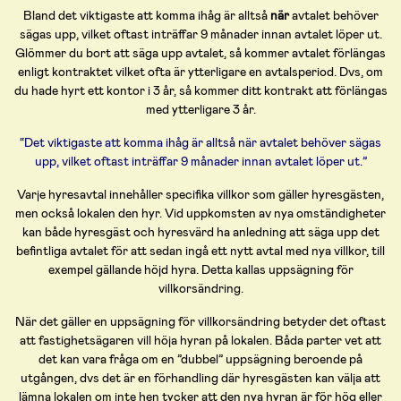
Bland det viktigaste att komma ihåg är alltså
när
avtalet behöver
sägas upp, vilket oftast inträffar 9 månader innan avtalet löper ut.
Glömmer du bort att säga upp avtalet, så kommer avtalet förlängas
enligt kontraktet vilket ofta är ytterligare en avtalsperiod. Dvs, om
du hade hyrt ett kontor i 3 år, så kommer ditt kontrakt att förlängas
med ytterligare 3 år.
“Det viktigaste att komma ihåg är alltså när avtalet behöver sägas
upp, vilket oftast inträffar 9 månader innan avtalet löper ut.”
Varje hyresavtal innehåller specifika villkor som gäller hyresgästen,
men också lokalen den hyr. Vid uppkomsten av nya omständigheter
kan både hyresgäst och hyresvärd ha anledning att säga upp det
befintliga avtalet för att sedan ingå ett nytt avtal med nya villkor, till
exempel gällande höjd hyra. Detta kallas uppsägning för
villkorsändring.
När det gäller en uppsägning för villkorsändring betyder det oftast
att fastighetsägaren vill höja hyran på lokalen. Båda parter vet att
det kan vara fråga om en ”dubbel” uppsägning beroende på
utgången, dvs det är en förhandling där hyresgästen kan välja att
lämna lokalen om inte hen tycker att den nya hyran är för hög eller