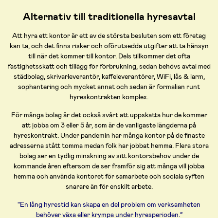
Alternativ till traditionella hyresavtal
Att hyra ett kontor är ett av de största besluten som ett företag
kan ta, och det finns risker och oförutsedda utgifter att ta hänsyn
till när det kommer till kontor. Dels tillkommer det ofta
fastighetsskatt och tillägg för förbrukning, sedan behövs avtal med
städbolag, skrivarleverantör, kaffeleverantörer, WiFi, lås & larm,
sophantering och mycket annat och sedan är formalian runt
hyreskontrakten komplex.
För många bolag är det också svårt att uppskatta hur de kommer
att jobba om 3 eller 5 år, som är de vanligaste längderna på
hyreskontrakt. Under pandemin har många kontor på de finaste
adresserna stått tomma medan folk har jobbat hemma. Flera stora
bolag ser en tydlig minskning av sitt kontorsbehov under de
kommande åren eftersom de ser framför sig att många vill jobba
hemma och använda kontoret för samarbete och sociala syften
snarare än för enskilt arbete.
“En lång hyrestid kan skapa en del problem om verksamheten
behöver växa eller krympa under hyresperioden.”