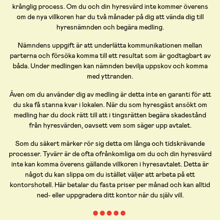
krånglig process. Om du och din hyresvärd inte kommer överens
om de nya villkoren har du två månader på dig att vända dig till
hyresnämnden och begära medling.
Nämndens uppgift är att underlätta kommunikationen mellan
parterna och försöka komma till ett resultat som är godtagbart av
båda. Under medlingen kan nämnden bevilja uppskov och komma
med yttranden.
Även om du använder dig av medling är detta inte en garanti för att
du ska få stanna kvar i lokalen. När du som hyresgäst ansökt om
medling har du dock rätt till att i tingsrätten begära skadestånd
från hyresvärden, oavsett vem som säger upp avtalet.
Som du säkert märker rör sig detta om långa och tidskrävande
processer. Tyvärr är de ofta ofrånkomliga om du och din hyresvärd
inte kan komma överens gällande villkoren i hyresavtalet. Detta är
något du kan slippa om du istället väljer att arbeta på ett
kontorshotell. Här betalar du fasta priser per månad och kan alltid
ned- eller uppgradera ditt kontor när du själv vill.
● ● ● ● ●