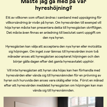
Måste jag gå med på vår
hyreshöjning?
Ett av villkoren som oftast ändras i samband med uppsägning för
villkorsändring är nivån på hyran. Om hyresvärden till exempel vill
höja hyran måste han presentera detta till hyresgästen skriftligen.
Det måste även finnas en anledning till beslutet samt uppgift om
den nya hyran.
Hyresgästen kan välja att acceptera den nya hyran eller motsätta
sig höjningen. Om inget svar lämnas till hyresvärden inom två
månader anses att hyresgästen accepterat höjningen och den
börjar gälla dagen efter det gamla hyresavtalet upphör.
Vill inte hyresgästen att hyran ska höjas kan hen förhandla med
hyresvärden eller vända sig till hyresnämnden för en prövning av
hyran och huruvida den anses vara skälig eller inte. Först en månad
efter att hyresvärden meddelat hyresgästen om höjningen kan man
vända sig till hyresnämnden.