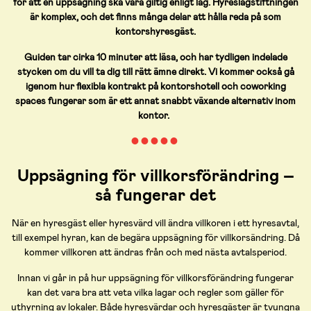
för att en uppsägning ska vara giltig enligt lag. Hyreslagstiftningen
är komplex, och det finns många delar att hålla reda på som
kontorshyresgäst.
Guiden tar cirka 10 minuter att läsa, och har tydligen indelade
stycken om du vill ta dig till rätt ämne direkt. Vi kommer också gå
igenom hur flexibla kontrakt på kontorshotell och coworking
spaces fungerar som är ett annat snabbt växande alternativ inom
kontor.
● ● ● ● ●
Uppsägning för villkorsförändring –
så fungerar det
När en hyresgäst eller hyresvärd vill ändra villkoren i ett hyresavtal,
till exempel hyran, kan de begära uppsägning för villkorsändring. Då
kommer villkoren att ändras från och med nästa avtalsperiod.
Innan vi går in på hur uppsägning för villkorsförändring fungerar
kan det vara bra att veta vilka lagar och regler som gäller för
uthyrning av lokaler. Både hyresvärdar och hyresgäster är tvungna