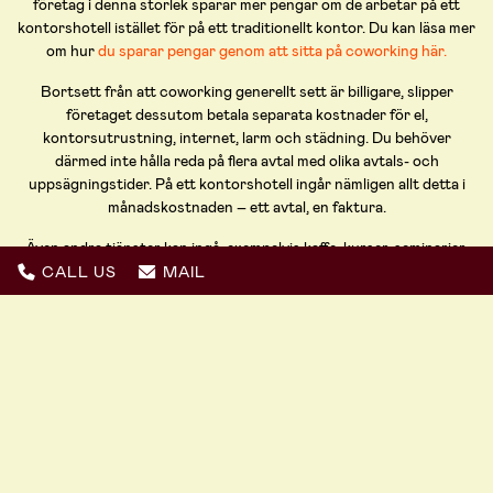
företag i denna storlek sparar mer pengar om de arbetar på ett
kontorshotell istället för på ett traditionellt kontor. Du kan läsa mer
om hur
du sparar pengar genom att sitta på coworking här.
Bortsett från att coworking generellt sett är billigare, slipper
företaget dessutom betala separata kostnader för el,
kontorsutrustning, internet, larm och städning. Du behöver
därmed inte hålla reda på flera avtal med olika avtals- och
uppsägningstider. På ett kontorshotell ingår nämligen allt detta i
månadskostnaden – ett avtal, en faktura.
Även andra tjänster kan ingå, exempelvis kaffe, kurser, seminarier,
träning och nätverksträffar. Servicen i sig är därmed ett starkt
CALL US
MAIL
argument till att arbeta på ett kontorshotell.
● ● ● ● ●
Andra fördelar med coworking
Utöver de tidigare beskrivna fördelarna finns det även en rad andra
bra skäl att testa coworking. Här är några av de allra främsta: