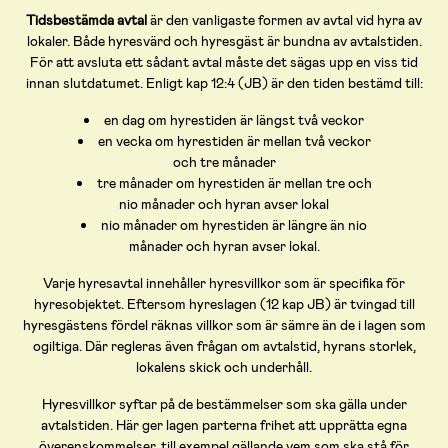
Tidsbestämda avtal
är den vanligaste formen av avtal vid hyra av
lokaler. Både hyresvärd och hyresgäst är bundna av avtalstiden.
För att avsluta ett sådant avtal måste det sägas upp en viss tid
innan slutdatumet. Enligt kap 12:4 (JB) är den tiden bestämd till:
en dag om hyrestiden är längst två veckor
en vecka om hyrestiden är mellan två veckor
och tre månader
tre månader om hyrestiden är mellan tre och
nio månader och hyran avser lokal
nio månader om hyrestiden är längre än nio
månader och hyran avser lokal.
Varje hyresavtal innehåller hyresvillkor som är specifika för
hyresobjektet. Eftersom hyreslagen (12 kap JB) är tvingad till
hyresgästens fördel räknas villkor som är sämre än de i lagen som
ogiltiga. Där regleras även frågan om avtalstid, hyrans storlek,
lokalens skick och underhåll.
Hyresvillkor syftar på de bestämmelser som ska gälla under
avtalstiden. Här ger lagen parterna frihet att upprätta egna
överenskommelser, till exempel gällande vem som ska stå för