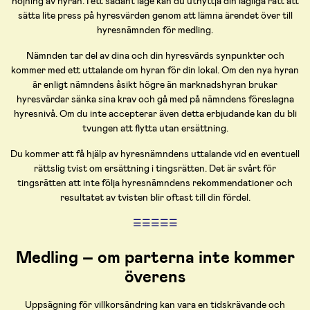
höjning av hyran. I ett sådant läge kan du utnyttja din lagliga rätt att
sätta lite press på hyresvärden genom att lämna ärendet över till
hyresnämnden för medling.
Nämnden tar del av dina och din hyresvärds synpunkter och
kommer med ett uttalande om hyran för din lokal. Om den nya hyran
är enligt nämndens åsikt högre än marknadshyran brukar
hyresvärdar sänka sina krav och gå med på nämndens föreslagna
hyresnivå. Om du inte accepterar även detta erbjudande kan du bli
tvungen att flytta utan ersättning.
Du kommer att få hjälp av hyresnämndens uttalande vid en eventuell
rättslig tvist om ersättning i tingsrätten. Det är svårt för
tingsrätten att inte följa hyresnämndens rekommendationer och
resultatet av tvisten blir oftast till din fördel.
☰☰☰☰☰
Medling – om parterna inte kommer
överens
Uppsägning för villkorsändring kan vara en tidskrävande och