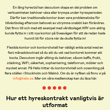
En lång hyrestid kan dessutom skapa en del problem om
verksamheten behöver växa eller krympa under hyresperioden.
Därför kan traditionella kontor även vara problematiska för
tillväxtbolag eftersom behovet av utrymme snabbt kan förändras.
Det finns till och med ett exempel med vårdbolaget KRY som aldrig
kunde flytta in i sitt nya kontor på Sveavägen för att de redan hade
hunnit bli för stora när de skulle flytta in!
Flexibla kontor och kontorshotell har väldigt enkla avtal med en
fast månadskostnad så du att du vet vad kontoret kommer att
kosta. Dessutom ingår allting du behöver, såsom kaffe, frukt,
städning, WiFi, säkerhet, sophantering, telefonrum, möbler och
mycket annat. På Helio hittar du kontorshotell och coworking på
flera ställen i Stockholm och Malmö. Om du är nyfiken så finns vi på
info@helio.se
. Mer om våra medlemskap kan du läsa här.
● ● ● ● ●
Hur ett hyreskontrakt vanligtvis är
utformat