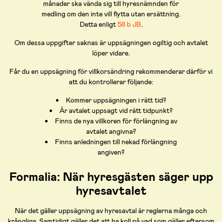
månader ska vända sig till hyresnämnden för
medling om den inte vill flytta utan ersättning.
Detta enligt
58 b JB
.
Om dessa uppgifter saknas är uppsägningen ogiltig och avtalet
löper vidare.
Får du en uppsägning för villkorsändring rekommenderar därför vi
att du kontrollerar följande:
Kommer uppsägningen i rätt tid?
Är avtalet uppsagt vid rätt tidpunkt?
Finns de nya villkoren för förlängning av
avtalet angivna?
Finns anledningen till nekad förlängning
angiven?
Formalia: När hyresgästen säger upp
hyresavtalet
När det gäller uppsägning av hyresavtal är reglerna många och
krångliga. Samtidigt gäller det att ha koll på vad som gäller eftersom