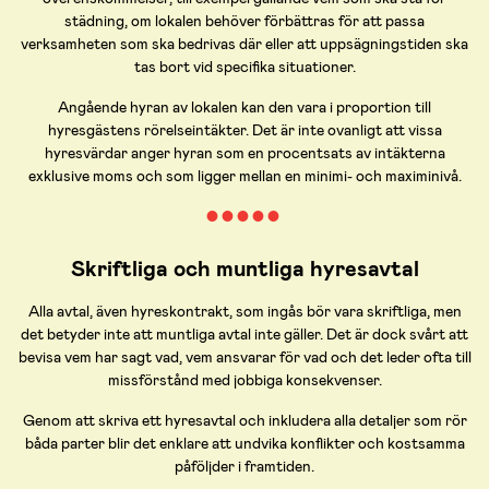
städning, om lokalen behöver förbättras för att passa
verksamheten som ska bedrivas där eller att uppsägningstiden ska
tas bort vid specifika situationer.
Angående hyran av lokalen kan den vara i proportion till
hyresgästens rörelseintäkter. Det är inte ovanligt att vissa
hyresvärdar anger hyran som en procentsats av intäkterna
exklusive moms och som ligger mellan en minimi- och maximinivå.
● ● ● ● ●
Skriftliga och muntliga hyresavtal
Alla avtal, även hyreskontrakt, som ingås bör vara skriftliga, men
det betyder inte att muntliga avtal inte gäller. Det är dock svårt att
bevisa vem har sagt vad, vem ansvarar för vad och det leder ofta till
missförstånd med jobbiga konsekvenser.
Genom att skriva ett hyresavtal och inkludera alla detaljer som rör
båda parter blir det enklare att undvika konflikter och kostsamma
påföljder i framtiden.